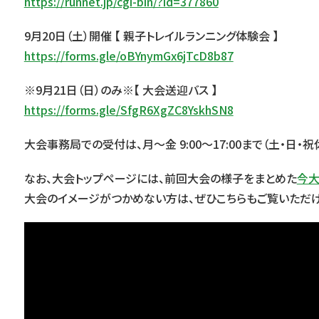
https://runnet.jp/cgi-bin/?id=377860
9月20日（土）開催 【 親子トレイルランニング体験会 】
https://forms.gle/oBYnymGx6jTcD8b87
※9月21日（日）のみ※【 大会送迎バス 】
https://forms.gle/SfgR6XgZC8YskhSN8
大会事務局での受付は、月～金 9:00～17:00まで（土・日・祝
なお、大会トップページには、前回大会の様子をまとめた
今
大会のイメージがつかめない方は、ぜひこちらもご覧いただけ