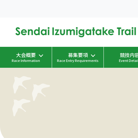
大会概要
募集要項
競技内
Race Information
Race Entry Requirements
Event Detai
ご挨拶
募集要項
募集要項配布箇所
一覧