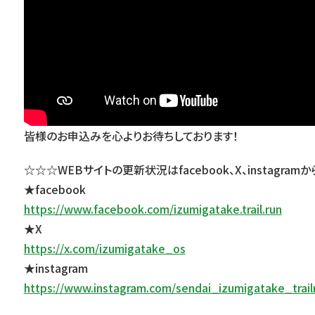
皆様のお申込みを心よりお待ちしております！
☆☆☆WEBサイトの更新状況はfacebook、X、instagra
★facebook
https://www.facebook.com/izumigatake.trail.run
★X
https://x.com/izumigatake_os
★instagram
https://www.instagram.com/sendai_izumigatake_trail