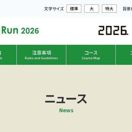
文字サイズ
標準
大
特大
背景
容
注意事項
コース
ls
Rules and Guidelines
Course Map
ニュース
News